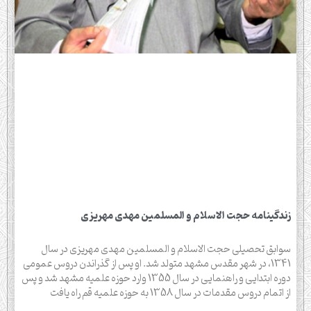
زندگينامه حجت الاسلام و المسلمین مهدی مهریزی
سوابق تحصیلی حجت الاسلام و المسلمین مهدى مهريزى در سال
1341، در شهر مقدس مشهد متولد شد. او پس از گذراندن دروس عمومى
دوره ابتدايى و راهنمايى در سال 1355 وارد حوزه علميه مشهد شد و پس
از اتمام دروس مقدمات در سال 1358 به حوزه علميه قم راه یافت