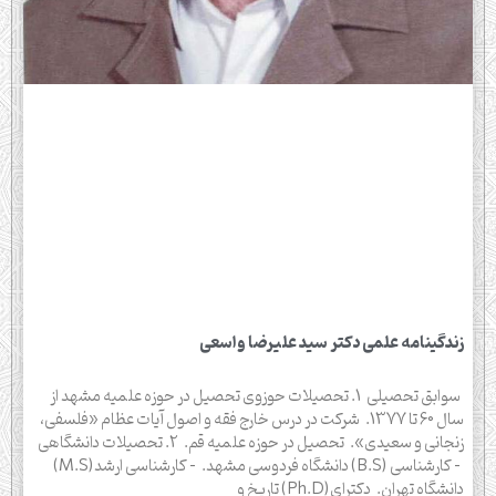
زندگينامه علمى دکتر سید علیرضا واسعی
سوابق تحصیلی 1. تحصیلات حوزوی تحصیل در حوزه علمیه مشهد از
سال 60 تا 1377. شرکت در درس خارج فقه و اصول آیات عظام «فلسفی،
زنجانی و سعیدی». تحصیل در حوزه علمیه قم. 2. تحصیلات دانشگاهی
– كارشناسى (B.S) دانشگاه فردوسی مشهد. – كارشناسى ارشد(M.S)
دانشگاه تهران. دکترای(Ph.D) تاریخ و