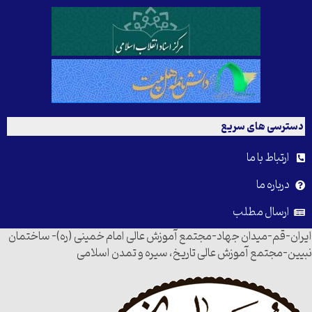
دسترسی های سریع
ارتباط با ما
درباره ما
ارسال مطلب
ایران-قم-میدان جهاد-مجتمع آموزش عالی امام خمینی (ره)- ساختمان
نبیین-مجتمع آموزش عالی تاریخ، سیره و تمدن اسلامی