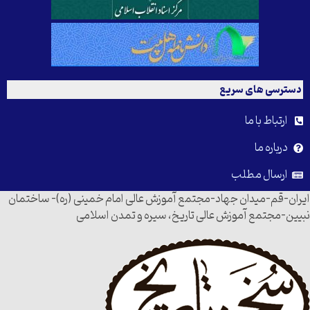
دسترسی های سریع
ارتباط با ما
درباره ما
ارسال مطلب
ایران-قم-میدان جهاد-مجتمع آموزش عالی امام خمینی (ره)- ساختمان
نبیین-مجتمع آموزش عالی تاریخ، سیره و تمدن اسلامی